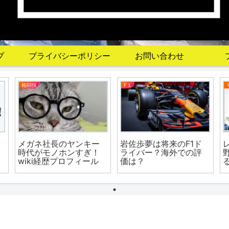
プ
プライバシーポリシー
お問い合わせ
格闘技
F１
メガネ社長のヤンキー
岩佐歩夢は将来のF1ド
時代がモノホンすぎ！
ライバー？海外での評
wiki経歴プロフィール
価は？